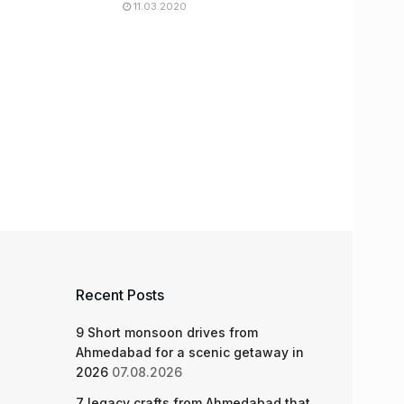
11.03.2020
Recent Posts
9 Short monsoon drives from
Ahmedabad for a scenic getaway in
2026
07.08.2026
7 legacy crafts from Ahmedabad that