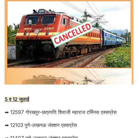
5 व 12 जुलाई
➡ 12597 गोरखपुर-छत्रपति शिवाजी महाराज टर्मिनस एक्सप्रेस
➡ 12103 पुणे-लखनऊ जंक्शन एक्सप्रेस
➡ 11407 पुणे-लखनऊ जंक्शन एक्सप्रेस