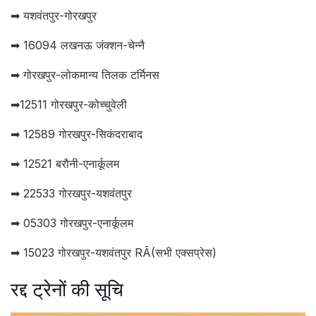
➡ यशवंतपुर-गोरखपुर
➡ 16094 लखनऊ जंक्शन-चेन्नै
➡ गोरखपुर-लोकमान्य तिलक टर्मिनस
➡12511 गोरखपुर-कोच्चुवेली
➡ 12589 गोरखपुर-सिकंदराबाद
➡ 12521 बरौनी-एनार्कूलम
➡ 22533 गोरखपुर-यशवंतपुर
➡ 05303 गोरखपुर-एनार्कूलम
➡ 15023 गोरखपुर-यशवंतपुर RĀ(सभी एक्सप्रेस)
रद्द ट्रेनों की सूचि