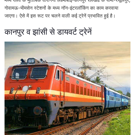
मध्य रेलवे के मुताबिक वीरांगना लक्ष्मीबाई-कानपुर रेलखंड के पामा-रसूलपुर,
गोवामऊ-भीमसेन स्टेशनों के मध्य नॉन-इंटरलॉकिंग का काम करवाया
जाएगा। ऐसे में इस रूट पर चलने वाली कई ट्रेनें प्रभावित हुई है।
कानपुर व झांसी से डायवर्ट ट्रेनें