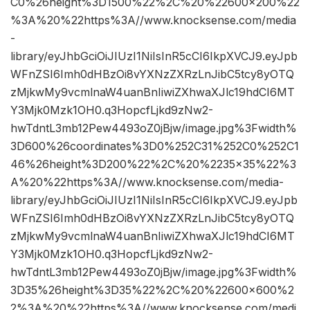
C0%26height%3D1500%22%2C%20%22600×200%22
%3A%20%22https%3A//www.knocksense.com/media
-
library/eyJhbGciOiJIUzI1NiIsInR5cCI6IkpXVCJ9.eyJpb
WFnZSI6Imh0dHBzOi8vYXNzZXRzLnJibC5tcy8yOTQ
zMjkwMy9vcmlnaW4uanBnIiwiZXhwaXJlc19hdCI6MT
Y3Mjk0Mzk1OH0.q3HopcfLjkd9zNw2-
hwTdntL3mb12Pew4493oZ0jBjw/image.jpg%3Fwidth%
3D600%26coordinates%3D0%252C31%252C0%252C1
46%26height%3D200%22%2C%20%2235×35%22%3
A%20%22https%3A//www.knocksense.com/media-
library/eyJhbGciOiJIUzI1NiIsInR5cCI6IkpXVCJ9.eyJpb
WFnZSI6Imh0dHBzOi8vYXNzZXRzLnJibC5tcy8yOTQ
zMjkwMy9vcmlnaW4uanBnIiwiZXhwaXJlc19hdCI6MT
Y3Mjk0Mzk1OH0.q3HopcfLjkd9zNw2-
hwTdntL3mb12Pew4493oZ0jBjw/image.jpg%3Fwidth%
3D35%26height%3D35%22%2C%20%22600×600%2
2%3A%20%22https%3A//www.knocksense.com/medi