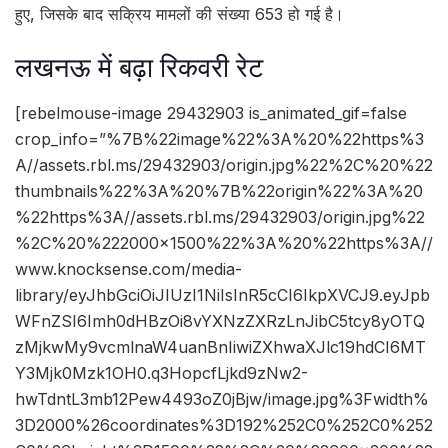
हुए, जिसके बाद सक्रिय मामलों की संख्या 653 हो गई है।
लखनऊ में बढ़ा रिकवरी रेट
[rebelmouse-image 29432903 is_animated_gif=false
crop_info=”%7B%22image%22%3A%20%22https%3
A//assets.rbl.ms/29432903/origin.jpg%22%2C%20%22
thumbnails%22%3A%20%7B%22origin%22%3A%20
%22https%3A//assets.rbl.ms/29432903/origin.jpg%22
%2C%20%222000×1500%22%3A%20%22https%3A//
www.knocksense.com/media-
library/eyJhbGciOiJIUzI1NiIsInR5cCI6IkpXVCJ9.eyJpb
WFnZSI6Imh0dHBzOi8vYXNzZXRzLnJibC5tcy8yOTQ
zMjkwMy9vcmlnaW4uanBnIiwiZXhwaXJlc19hdCI6MT
Y3Mjk0Mzk1OH0.q3HopcfLjkd9zNw2-
hwTdntL3mb12Pew4493oZ0jBjw/image.jpg%3Fwidth%
3D2000%26coordinates%3D192%252C0%252C0%252