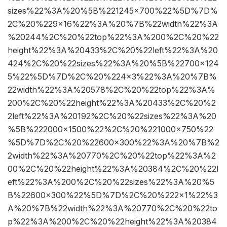
sizes%22%3A%20%5B%221245×700%22%5D%7D%
2C%20%229×16%22%3A%20%7B%22width%22%3A
%20244%2C%20%22top%22%3A%200%2C%20%22
height%22%3A%20433%2C%20%22left%22%3A%20
424%2C%20%22sizes%22%3A%20%5B%22700×124
5%22%5D%7D%2C%20%224×3%22%3A%20%7B%
22width%22%3A%20578%2C%20%22top%22%3A%
200%2C%20%22height%22%3A%20433%2C%20%2
2left%22%3A%20192%2C%20%22sizes%22%3A%20
%5B%222000×1500%22%2C%20%221000×750%22
%5D%7D%2C%20%22600×300%22%3A%20%7B%2
2width%22%3A%20770%2C%20%22top%22%3A%2
00%2C%20%22height%22%3A%20384%2C%20%22l
eft%22%3A%200%2C%20%22sizes%22%3A%20%5
B%22600×300%22%5D%7D%2C%20%222×1%22%3
A%20%7B%22width%22%3A%20770%2C%20%22to
p%22%3A%200%2C%20%22height%22%3A%20384