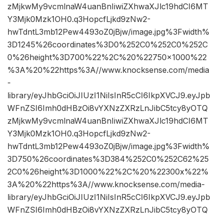
zMjkwMy9vcmlnaW4uanBnIiwiZXhwaXJlc19hdCI6MT
Y3Mjk0Mzk1OH0.q3HopcfLjkd9zNw2-
hwTdntL3mb12Pew4493oZ0jBjw/image.jpg%3Fwidth%
3D1245%26coordinates%3D0%252C0%252C0%252C
0%26height%3D700%22%2C%20%22750×1000%22
%3A%20%22https%3A//www.knocksense.com/media
-
library/eyJhbGciOiJIUzI1NiIsInR5cCI6IkpXVCJ9.eyJpb
WFnZSI6Imh0dHBzOi8vYXNzZXRzLnJibC5tcy8yOTQ
zMjkwMy9vcmlnaW4uanBnIiwiZXhwaXJlc19hdCI6MT
Y3Mjk0Mzk1OH0.q3HopcfLjkd9zNw2-
hwTdntL3mb12Pew4493oZ0jBjw/image.jpg%3Fwidth%
3D750%26coordinates%3D384%252C0%252C62%25
2C0%26height%3D1000%22%2C%20%22300x%22%
3A%20%22https%3A//www.knocksense.com/media-
library/eyJhbGciOiJIUzI1NiIsInR5cCI6IkpXVCJ9.eyJpb
WFnZSI6Imh0dHBzOi8vYXNzZXRzLnJibC5tcy8yOTQ