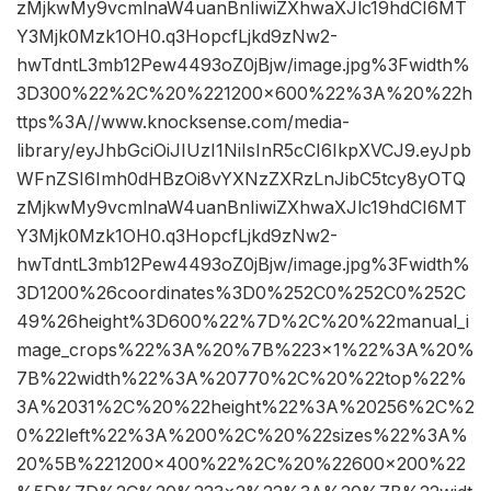
zMjkwMy9vcmlnaW4uanBnIiwiZXhwaXJlc19hdCI6MT
Y3Mjk0Mzk1OH0.q3HopcfLjkd9zNw2-
hwTdntL3mb12Pew4493oZ0jBjw/image.jpg%3Fwidth%
3D300%22%2C%20%221200×600%22%3A%20%22h
ttps%3A//www.knocksense.com/media-
library/eyJhbGciOiJIUzI1NiIsInR5cCI6IkpXVCJ9.eyJpb
WFnZSI6Imh0dHBzOi8vYXNzZXRzLnJibC5tcy8yOTQ
zMjkwMy9vcmlnaW4uanBnIiwiZXhwaXJlc19hdCI6MT
Y3Mjk0Mzk1OH0.q3HopcfLjkd9zNw2-
hwTdntL3mb12Pew4493oZ0jBjw/image.jpg%3Fwidth%
3D1200%26coordinates%3D0%252C0%252C0%252C
49%26height%3D600%22%7D%2C%20%22manual_i
mage_crops%22%3A%20%7B%223×1%22%3A%20%
7B%22width%22%3A%20770%2C%20%22top%22%
3A%2031%2C%20%22height%22%3A%20256%2C%2
0%22left%22%3A%200%2C%20%22sizes%22%3A%
20%5B%221200×400%22%2C%20%22600×200%22