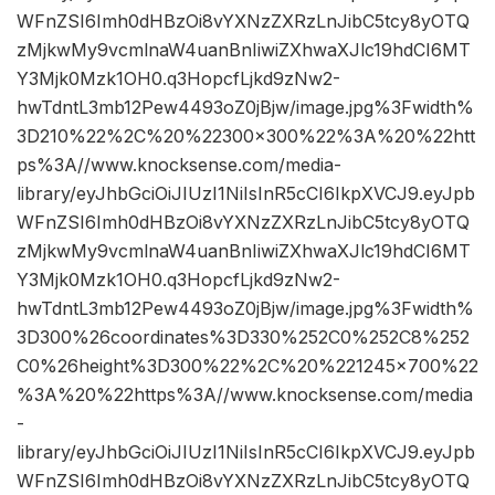
WFnZSI6Imh0dHBzOi8vYXNzZXRzLnJibC5tcy8yOTQ
zMjkwMy9vcmlnaW4uanBnIiwiZXhwaXJlc19hdCI6MT
Y3Mjk0Mzk1OH0.q3HopcfLjkd9zNw2-
hwTdntL3mb12Pew4493oZ0jBjw/image.jpg%3Fwidth%
3D210%22%2C%20%22300×300%22%3A%20%22htt
ps%3A//www.knocksense.com/media-
library/eyJhbGciOiJIUzI1NiIsInR5cCI6IkpXVCJ9.eyJpb
WFnZSI6Imh0dHBzOi8vYXNzZXRzLnJibC5tcy8yOTQ
zMjkwMy9vcmlnaW4uanBnIiwiZXhwaXJlc19hdCI6MT
Y3Mjk0Mzk1OH0.q3HopcfLjkd9zNw2-
hwTdntL3mb12Pew4493oZ0jBjw/image.jpg%3Fwidth%
3D300%26coordinates%3D330%252C0%252C8%252
C0%26height%3D300%22%2C%20%221245×700%22
%3A%20%22https%3A//www.knocksense.com/media
-
library/eyJhbGciOiJIUzI1NiIsInR5cCI6IkpXVCJ9.eyJpb
WFnZSI6Imh0dHBzOi8vYXNzZXRzLnJibC5tcy8yOTQ