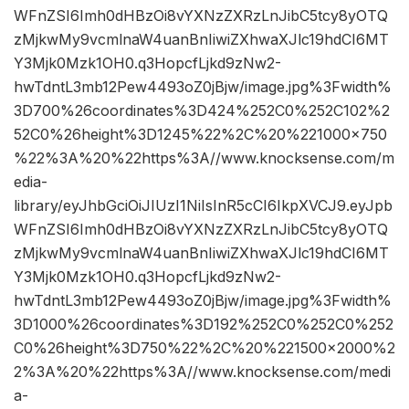
WFnZSI6Imh0dHBzOi8vYXNzZXRzLnJibC5tcy8yOTQ
zMjkwMy9vcmlnaW4uanBnIiwiZXhwaXJlc19hdCI6MT
Y3Mjk0Mzk1OH0.q3HopcfLjkd9zNw2-
hwTdntL3mb12Pew4493oZ0jBjw/image.jpg%3Fwidth%
3D700%26coordinates%3D424%252C0%252C102%2
52C0%26height%3D1245%22%2C%20%221000×750
%22%3A%20%22https%3A//www.knocksense.com/m
edia-
library/eyJhbGciOiJIUzI1NiIsInR5cCI6IkpXVCJ9.eyJpb
WFnZSI6Imh0dHBzOi8vYXNzZXRzLnJibC5tcy8yOTQ
zMjkwMy9vcmlnaW4uanBnIiwiZXhwaXJlc19hdCI6MT
Y3Mjk0Mzk1OH0.q3HopcfLjkd9zNw2-
hwTdntL3mb12Pew4493oZ0jBjw/image.jpg%3Fwidth%
3D1000%26coordinates%3D192%252C0%252C0%252
C0%26height%3D750%22%2C%20%221500×2000%2
2%3A%20%22https%3A//www.knocksense.com/medi
a-