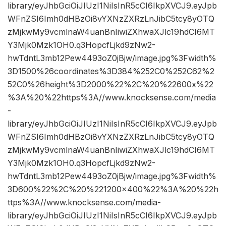
library/eyJhbGciOiJIUzI1NiIsInR5cCI6IkpXVCJ9.eyJpb
WFnZSI6Imh0dHBzOi8vYXNzZXRzLnJibC5tcy8yOTQ
zMjkwMy9vcmlnaW4uanBnIiwiZXhwaXJlc19hdCI6MT
Y3Mjk0Mzk1OH0.q3HopcfLjkd9zNw2-
hwTdntL3mb12Pew4493oZ0jBjw/image.jpg%3Fwidth%
3D1500%26coordinates%3D384%252C0%252C62%2
52C0%26height%3D2000%22%2C%20%22600x%22
%3A%20%22https%3A//www.knocksense.com/media
-
library/eyJhbGciOiJIUzI1NiIsInR5cCI6IkpXVCJ9.eyJpb
WFnZSI6Imh0dHBzOi8vYXNzZXRzLnJibC5tcy8yOTQ
zMjkwMy9vcmlnaW4uanBnIiwiZXhwaXJlc19hdCI6MT
Y3Mjk0Mzk1OH0.q3HopcfLjkd9zNw2-
hwTdntL3mb12Pew4493oZ0jBjw/image.jpg%3Fwidth%
3D600%22%2C%20%221200×400%22%3A%20%22h
ttps%3A//www.knocksense.com/media-
library/eyJhbGciOiJIUzI1NiIsInR5cCI6IkpXVCJ9.eyJpb