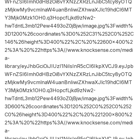
WFnZSI6Imh0dHBzOi8vYXNzZXRzLnJibC5tcy8yOTQ
zMjkwMy9vcmlnaW4uanBnIiwiZXhwaXJlc19hdCI6MT
Y3Mjk0Mzk1OH0.q3HopcfLjkd9zNw2-
hwTdntL3mb12Pew4493oZ0jBjw/image.jpg%3Fwidth%
3D1200%26coordinates%3D0%252C31%252C0%252C
146%26height%3D400%22%2C%20%22600×400%2
2%3A%20%22https%3A//www.knocksense.com/medi
a-
library/eyJhbGciOiJIUzI1NiIsInR5cCI6IkpXVCJ9.eyJpb
WFnZSI6Imh0dHBzOi8vYXNzZXRzLnJibC5tcy8yOTQ
zMjkwMy9vcmlnaW4uanBnIiwiZXhwaXJlc19hdCI6MT
Y3Mjk0Mzk1OH0.q3HopcfLjkd9zNw2-
hwTdntL3mb12Pew4493oZ0jBjw/image.jpg%3Fwidth%
3D600%26coordinates%3D120%252C0%252C0%252
C0%26height%3D400%22%2C%20%221200×800%2
2%3A%20%22https%3A//www.knocksense.com/medi
a-
library/eyJhbGciOiJIUzI1NiIsInR5cCI6IkpXVCJ9.eyJpb