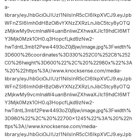
a-
library/eyJhbGciOiJIUzI1NiIsInR5cCI6IkpXVCJ9.eyJpb
WFnZSI6Imh0dHBzOi8vYXNzZXRzLnJibC5tcy8yOTQ
zMjkwMy9vcmlnaW4uanBnIiwiZXhwaXJlc19hdCI6MT
Y3Mjk0Mzk1OH0.q3HopcfLjkd9zNw2-
hwTdntL3mb12Pew4493oZ0jBjw/image.jpg%3Fwidth%
3D600%26coordinates%3D330%252C0%252C8%252
C0%26height%3D600%22%2C%20%22980x%22%3A
%20%22https%3A//www.knocksense.com/media-
library/eyJhbGciOiJIUzI1NiIsInR5cCI6IkpXVCJ9.eyJpb
WFnZSI6Imh0dHBzOi8vYXNzZXRzLnJibC5tcy8yOTQ
zMjkwMy9vcmlnaW4uanBnIiwiZXhwaXJlc19hdCI6MT
Y3Mjk0Mzk1OH0.q3HopcfLjkd9zNw2-
hwTdntL3mb12Pew4493oZ0jBjw/image.jpg%3Fwidth%
3D980%22%2C%20%22700×1245%22%3A%20%22h
ttps%3A//www.knocksense.com/media-
library/eyJhbGciOiJIUzI1NiIsInR5cCI6IkpXVCJ9.eyJpb