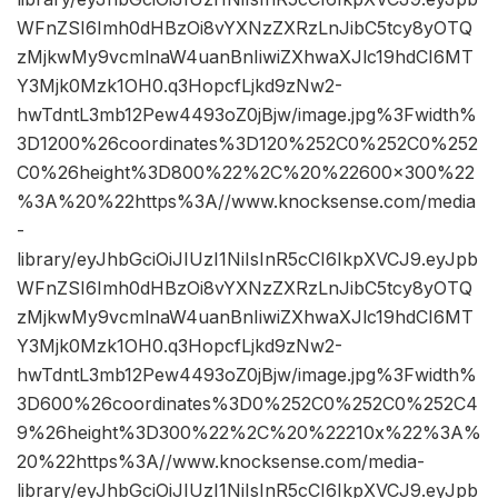
WFnZSI6Imh0dHBzOi8vYXNzZXRzLnJibC5tcy8yOTQ
zMjkwMy9vcmlnaW4uanBnIiwiZXhwaXJlc19hdCI6MT
Y3Mjk0Mzk1OH0.q3HopcfLjkd9zNw2-
hwTdntL3mb12Pew4493oZ0jBjw/image.jpg%3Fwidth%
3D1200%26coordinates%3D120%252C0%252C0%252
C0%26height%3D800%22%2C%20%22600×300%22
%3A%20%22https%3A//www.knocksense.com/media
-
library/eyJhbGciOiJIUzI1NiIsInR5cCI6IkpXVCJ9.eyJpb
WFnZSI6Imh0dHBzOi8vYXNzZXRzLnJibC5tcy8yOTQ
zMjkwMy9vcmlnaW4uanBnIiwiZXhwaXJlc19hdCI6MT
Y3Mjk0Mzk1OH0.q3HopcfLjkd9zNw2-
hwTdntL3mb12Pew4493oZ0jBjw/image.jpg%3Fwidth%
3D600%26coordinates%3D0%252C0%252C0%252C4
9%26height%3D300%22%2C%20%22210x%22%3A%
20%22https%3A//www.knocksense.com/media-
library/eyJhbGciOiJIUzI1NiIsInR5cCI6IkpXVCJ9.eyJpb