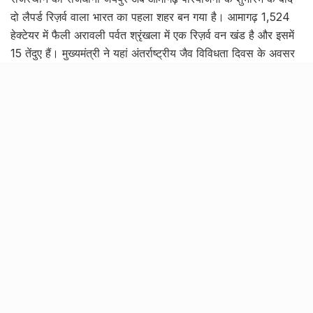
दो लैपर्ड रिज़र्व वाला भारत का पहला शहर बन गया है। आमागढ़ 1,524
हेक्टेयर में फैली अरावली पर्वत श्रृंखला में एक रिज़र्व वन खंड है और इसमें
15 तेंदुए हैं। मुख्यमंत्री ने यहां अंतर्राष्ट्रीय जैव विविधता दिवस के अवसर
पर रविवार को आमागढ़ परियोजना का उद्घाटन किया। तेंदुओं के अलावा,
यहां पाए जाने वाले अन्य वन्यजीवों में मांसाहारी श्रेणी में लकड़बग्घा, सियार,
जंगली बिल्लियाँ, लोमड़ी और सिवेट बिल्लियाँ हैं, जबकि शाकाहारी श्रेणी में
नीलगाय, एशियाई हिरण (सांभर), खरगोश आदि हैं।
सक्रिय जलवायु परिवर्तन के प्रतीक