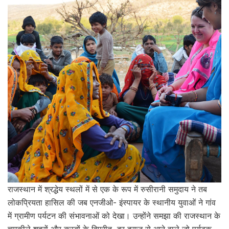
राजस्थान में श्रद्धेय स्थलों में से एक के रूप में रुसीरानी समुदाय ने तब
लोकप्रियता हासिल की जब एनजीओ- इंस्पायर के स्थानीय युवाओं ने गांव
में ग्रामीण पर्यटन की संभावनाओं को देखा। उन्होंने समझा की राजस्थान के