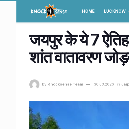
HOME
LUCKNOW
जयपुर के ये 7 ऐति
शांत वातावरण जोड़ते
by
Knocksense Team
30.03.2026
in
Jai