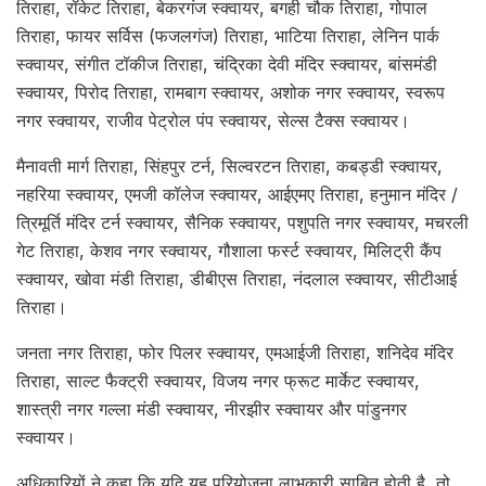
तिराहा, रॉकेट तिराहा, बेकरगंज स्क्वायर, बगही चौक तिराहा, गोपाल
तिराहा, फायर सर्विस (फजलगंज) तिराहा, भाटिया तिराहा, लेनिन पार्क
स्क्वायर, संगीत टॉकीज तिराहा, चंद्रिका देवी मंदिर स्क्वायर, बांसमंडी
स्क्वायर, पिरोद तिराहा, रामबाग स्क्वायर, अशोक नगर स्क्वायर, स्वरूप
नगर स्क्वायर, राजीव पेट्रोल पंप स्क्वायर, सेल्स टैक्स स्क्वायर।
मैनावती मार्ग तिराहा, सिंहपुर टर्न, सिल्वरटन तिराहा, कबड्डी स्क्वायर,
नहरिया स्क्वायर, एमजी कॉलेज स्क्वायर, आईएमए तिराहा, हनुमान मंदिर /
त्रिमूर्ति मंदिर टर्न स्क्वायर, सैनिक स्क्वायर, पशुपति नगर स्क्वायर, मचरली
गेट तिराहा, केशव नगर स्क्वायर, गौशाला फर्स्ट स्क्वायर, मिलिट्री कैंप
स्क्वायर, खोवा मंडी तिराहा, डीबीएस तिराहा, नंदलाल स्क्वायर, सीटीआई
तिराहा।
जनता नगर तिराहा, फोर पिलर स्क्वायर, एमआईजी तिराहा, शनिदेव मंदिर
तिराहा, साल्ट फैक्ट्री स्क्वायर, विजय नगर फ्रूट मार्केट स्क्वायर,
शास्त्री नगर गल्ला मंडी स्क्वायर, नीरझीर स्क्वायर और पांडुनगर
स्क्वायर।
अधिकारियों ने कहा कि यदि यह परियोजना लाभकारी साबित होती है, तो