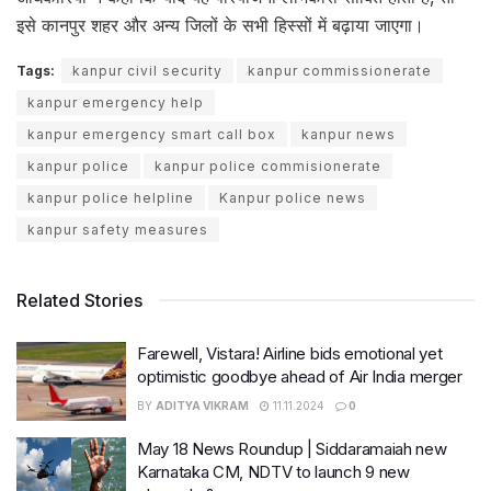
इसे कानपुर शहर और अन्य जिलों के सभी हिस्सों में बढ़ाया जाएगा।
Tags:
kanpur civil security
kanpur commissionerate
kanpur emergency help
kanpur emergency smart call box
kanpur news
kanpur police
kanpur police commisionerate
kanpur police helpline
Kanpur police news
kanpur safety measures
Related Stories
Farewell, Vistara! Airline bids emotional yet
optimistic goodbye ahead of Air India merger
BY
ADITYA VIKRAM
11.11.2024
0
May 18 News Roundup | Siddaramaiah new
Karnataka CM, NDTV to launch 9 new