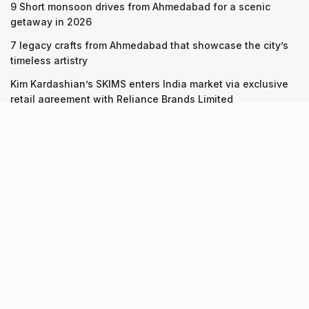
9 Short monsoon drives from Ahmedabad for a scenic
getaway in 2026
7 legacy crafts from Ahmedabad that showcase the city’s
timeless artistry
Kim Kardashian’s SKIMS enters India market via exclusive
retail agreement with Reliance Brands Limited
Recent Posts
9 Short monsoon drives from Ahmedabad for a scenic
getaway in 2026
07.08.2026
7 legacy crafts from Ahmedabad that showcase the city’s
timeless artistry
06.08.2026
Kim Kardashian’s SKIMS enters India market via exclusive
retail agreement with Reliance Brands Limited
06.08.2026