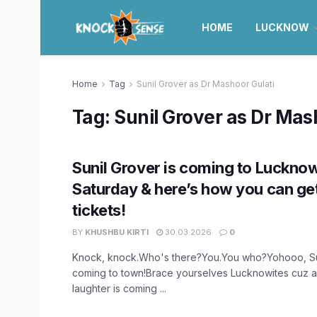
HOME
LUCKNOW
Home
Tag
Sunil Grover as Dr Mashoor Gulati
Tag:
Sunil Grover as Dr Mas
Sunil Grover is coming to Lucknow
Saturday & here’s how you can ge
tickets!
BY
KHUSHBU KIRTI
30.03.2026
0
Knock, knock.Who's there?You.You who?Yohooo, Sun
coming to town!Brace yourselves Lucknowites cuz 
laughter is coming ...