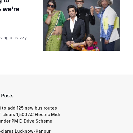
 we’re
aving a crazzy
 Posts
 to add 125 new bus routes
 clears 1,500 AC Electric Midi
under PM E-Drive Scheme
eclares Lucknow-Kanpur