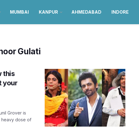
MUMBAI
KANPUR
AHMEDABAD
INDORE
hoor Gulati
 this
t your
il Grover is
a heavy dose of