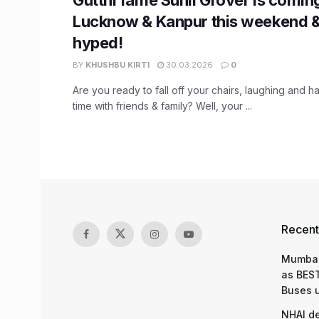
Lucknow & Kanpur this weekend &
hyped!
BY
KHUSHBU KIRTI
30.03.2026
0
Are you ready to fall off your chairs, laughing and h
time with friends & family? Well, your ...
Recent
Mumbai
as BEST
Buses 
NHAI d