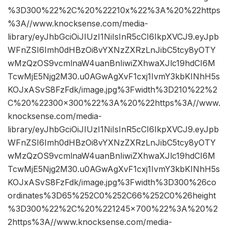
%3D300%22%2C%20%22210x%22%3A%20%22https
%3A//www.knocksense.com/media-
library/eyJhbGciOiJIUzI1NiIsInR5cCI6IkpXVCJ9.eyJpb
WFnZSI6Imh0dHBzOi8vYXNzZXRzLnJibC5tcy8yOTY
wMzQzOS9vcmlnaW4uanBnIiwiZXhwaXJlc19hdCI6M
TcwMjE5Njg2M30.u0AGwAgXvF1cxj1IvmY3kbKINhH5s
KOJxASvS8FzFdk/image.jpg%3Fwidth%3D210%22%2
C%20%22300×300%22%3A%20%22https%3A//www.
knocksense.com/media-
library/eyJhbGciOiJIUzI1NiIsInR5cCI6IkpXVCJ9.eyJpb
WFnZSI6Imh0dHBzOi8vYXNzZXRzLnJibC5tcy8yOTY
wMzQzOS9vcmlnaW4uanBnIiwiZXhwaXJlc19hdCI6M
TcwMjE5Njg2M30.u0AGwAgXvF1cxj1IvmY3kbKINhH5s
KOJxASvS8FzFdk/image.jpg%3Fwidth%3D300%26co
ordinates%3D65%252C0%252C66%252C0%26height
%3D300%22%2C%20%221245×700%22%3A%20%2
2https%3A//www.knocksense.com/media-