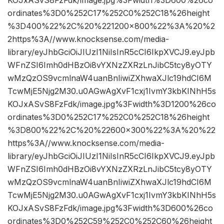
ordinates%3D0%252C17%252C0%252C18%26height
%3D400%22%2C%20%221200×800%22%3A%20%2
2https%3A//www.knocksense.com/media-
library/eyJhbGciOiJIUzI1NiIsInR5cCI6IkpXVCJ9.eyJpb
WFnZSI6Imh0dHBzOi8vYXNzZXRzLnJibC5tcy8yOTY
wMzQzOS9vcmlnaW4uanBnIiwiZXhwaXJlc19hdCI6M
TcwMjE5Njg2M30.u0AGwAgXvF1cxj1IvmY3kbKINhH5s
KOJxASvS8FzFdk/image.jpg%3Fwidth%3D1200%26co
ordinates%3D0%252C17%252C0%252C18%26height
%3D800%22%2C%20%22600×300%22%3A%20%22
https%3A//www.knocksense.com/media-
library/eyJhbGciOiJIUzI1NiIsInR5cCI6IkpXVCJ9.eyJpb
WFnZSI6Imh0dHBzOi8vYXNzZXRzLnJibC5tcy8yOTY
wMzQzOS9vcmlnaW4uanBnIiwiZXhwaXJlc19hdCI6M
TcwMjE5Njg2M30.u0AGwAgXvF1cxj1IvmY3kbKINhH5s
KOJxASvS8FzFdk/image.jpg%3Fwidth%3D600%26co
ordinates%3D0%252C59%252C0%252C60%26height