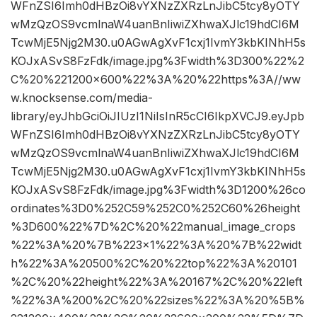
WFnZSI6Imh0dHBzOi8vYXNzZXRzLnJibC5tcy8yOTY
wMzQzOS9vcmlnaW4uanBnIiwiZXhwaXJlc19hdCI6M
TcwMjE5Njg2M30.u0AGwAgXvF1cxj1IvmY3kbKINhH5s
KOJxASvS8FzFdk/image.jpg%3Fwidth%3D300%22%2
C%20%221200×600%22%3A%20%22https%3A//ww
w.knocksense.com/media-
library/eyJhbGciOiJIUzI1NiIsInR5cCI6IkpXVCJ9.eyJpb
WFnZSI6Imh0dHBzOi8vYXNzZXRzLnJibC5tcy8yOTY
wMzQzOS9vcmlnaW4uanBnIiwiZXhwaXJlc19hdCI6M
TcwMjE5Njg2M30.u0AGwAgXvF1cxj1IvmY3kbKINhH5s
KOJxASvS8FzFdk/image.jpg%3Fwidth%3D1200%26co
ordinates%3D0%252C59%252C0%252C60%26height
%3D600%22%7D%2C%20%22manual_image_crops
%22%3A%20%7B%223×1%22%3A%20%7B%22widt
h%22%3A%20500%2C%20%22top%22%3A%20101
%2C%20%22height%22%3A%20167%2C%20%22left
%22%3A%200%2C%20%22sizes%22%3A%20%5B%