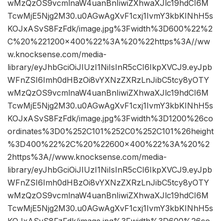
wMzQzOS9vcmlnaW4uanBnIiwiZXhwaXJlc19hdCI6M
TcwMjE5Njg2M30.u0AGwAgXvF1cxj1IvmY3kbKINhH5s
KOJxASvS8FzFdk/image.jpg%3Fwidth%3D600%22%2
C%20%221200×400%22%3A%20%22https%3A//ww
w.knocksense.com/media-
library/eyJhbGciOiJIUzI1NiIsInR5cCI6IkpXVCJ9.eyJpb
WFnZSI6Imh0dHBzOi8vYXNzZXRzLnJibC5tcy8yOTY
wMzQzOS9vcmlnaW4uanBnIiwiZXhwaXJlc19hdCI6M
TcwMjE5Njg2M30.u0AGwAgXvF1cxj1IvmY3kbKINhH5s
KOJxASvS8FzFdk/image.jpg%3Fwidth%3D1200%26co
ordinates%3D0%252C101%252C0%252C101%26height
%3D400%22%2C%20%22600×400%22%3A%20%2
2https%3A//www.knocksense.com/media-
library/eyJhbGciOiJIUzI1NiIsInR5cCI6IkpXVCJ9.eyJpb
WFnZSI6Imh0dHBzOi8vYXNzZXRzLnJibC5tcy8yOTY
wMzQzOS9vcmlnaW4uanBnIiwiZXhwaXJlc19hdCI6M
TcwMjE5Njg2M30.u0AGwAgXvF1cxj1IvmY3kbKINhH5s
KOJxASvS8FzFdk/image.jpg%3Fwidth%3D600%26co