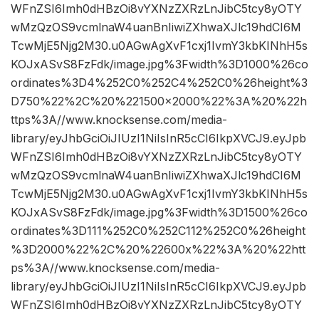
WFnZSI6Imh0dHBzOi8vYXNzZXRzLnJibC5tcy8yOTY
wMzQzOS9vcmlnaW4uanBnIiwiZXhwaXJlc19hdCI6M
TcwMjE5Njg2M30.u0AGwAgXvF1cxj1IvmY3kbKINhH5s
KOJxASvS8FzFdk/image.jpg%3Fwidth%3D1000%26co
ordinates%3D4%252C0%252C4%252C0%26height%3
D750%22%2C%20%221500×2000%22%3A%20%22h
ttps%3A//www.knocksense.com/media-
library/eyJhbGciOiJIUzI1NiIsInR5cCI6IkpXVCJ9.eyJpb
WFnZSI6Imh0dHBzOi8vYXNzZXRzLnJibC5tcy8yOTY
wMzQzOS9vcmlnaW4uanBnIiwiZXhwaXJlc19hdCI6M
TcwMjE5Njg2M30.u0AGwAgXvF1cxj1IvmY3kbKINhH5s
KOJxASvS8FzFdk/image.jpg%3Fwidth%3D1500%26co
ordinates%3D111%252C0%252C112%252C0%26height
%3D2000%22%2C%20%22600x%22%3A%20%22htt
ps%3A//www.knocksense.com/media-
library/eyJhbGciOiJIUzI1NiIsInR5cCI6IkpXVCJ9.eyJpb
WFnZSI6Imh0dHBzOi8vYXNzZXRzLnJibC5tcy8yOTY