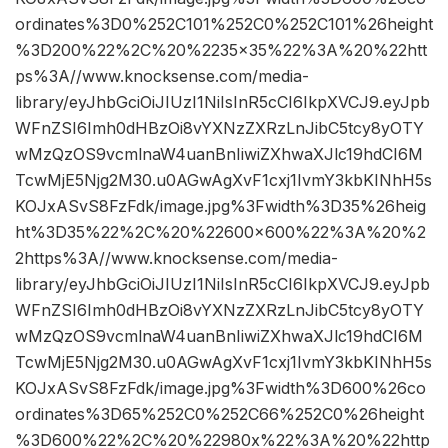
ordinates%3D0%252C101%252C0%252C101%26height
%3D200%22%2C%20%2235×35%22%3A%20%22htt
ps%3A//www.knocksense.com/media-
library/eyJhbGciOiJIUzI1NiIsInR5cCI6IkpXVCJ9.eyJpb
WFnZSI6Imh0dHBzOi8vYXNzZXRzLnJibC5tcy8yOTY
wMzQzOS9vcmlnaW4uanBnIiwiZXhwaXJlc19hdCI6M
TcwMjE5Njg2M30.u0AGwAgXvF1cxj1IvmY3kbKINhH5s
KOJxASvS8FzFdk/image.jpg%3Fwidth%3D35%26heig
ht%3D35%22%2C%20%22600×600%22%3A%20%2
2https%3A//www.knocksense.com/media-
library/eyJhbGciOiJIUzI1NiIsInR5cCI6IkpXVCJ9.eyJpb
WFnZSI6Imh0dHBzOi8vYXNzZXRzLnJibC5tcy8yOTY
wMzQzOS9vcmlnaW4uanBnIiwiZXhwaXJlc19hdCI6M
TcwMjE5Njg2M30.u0AGwAgXvF1cxj1IvmY3kbKINhH5s
KOJxASvS8FzFdk/image.jpg%3Fwidth%3D600%26co
ordinates%3D65%252C0%252C66%252C0%26height
%3D600%22%2C%20%22980x%22%3A%20%22http