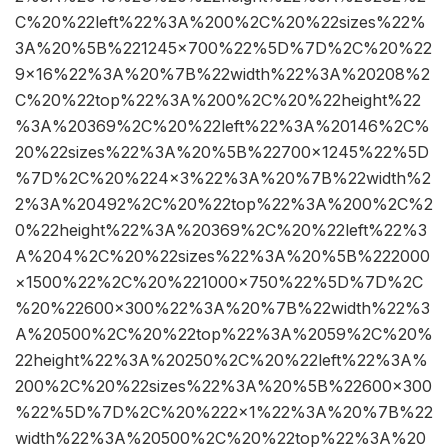
C%20%22left%22%3A%200%2C%20%22sizes%22%
3A%20%5B%221245×700%22%5D%7D%2C%20%22
9×16%22%3A%20%7B%22width%22%3A%20208%2
C%20%22top%22%3A%200%2C%20%22height%22
%3A%20369%2C%20%22left%22%3A%20146%2C%
20%22sizes%22%3A%20%5B%22700×1245%22%5D
%7D%2C%20%224×3%22%3A%20%7B%22width%2
2%3A%20492%2C%20%22top%22%3A%200%2C%2
0%22height%22%3A%20369%2C%20%22left%22%3
A%204%2C%20%22sizes%22%3A%20%5B%222000
×1500%22%2C%20%221000×750%22%5D%7D%2C
%20%22600×300%22%3A%20%7B%22width%22%3
A%20500%2C%20%22top%22%3A%2059%2C%20%
22height%22%3A%20250%2C%20%22left%22%3A%
200%2C%20%22sizes%22%3A%20%5B%22600×300
%22%5D%7D%2C%20%222×1%22%3A%20%7B%22
width%22%3A%20500%2C%20%22top%22%3A%20