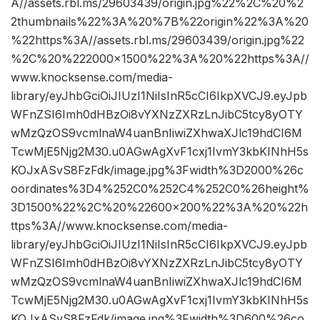
A//assets.rbl.ms/29603439/origin.jpg%22%2C%20%2
2thumbnails%22%3A%20%7B%22origin%22%3A%20
%22https%3A//assets.rbl.ms/29603439/origin.jpg%22
%2C%20%222000×1500%22%3A%20%22https%3A//
www.knocksense.com/media-
library/eyJhbGciOiJIUzI1NiIsInR5cCI6IkpXVCJ9.eyJpb
WFnZSI6Imh0dHBzOi8vYXNzZXRzLnJibC5tcy8yOTY
wMzQzOS9vcmlnaW4uanBnIiwiZXhwaXJlc19hdCI6M
TcwMjE5Njg2M30.u0AGwAgXvF1cxj1IvmY3kbKINhH5s
KOJxASvS8FzFdk/image.jpg%3Fwidth%3D2000%26c
oordinates%3D4%252C0%252C4%252C0%26height%
3D1500%22%2C%20%22600×200%22%3A%20%22h
ttps%3A//www.knocksense.com/media-
library/eyJhbGciOiJIUzI1NiIsInR5cCI6IkpXVCJ9.eyJpb
WFnZSI6Imh0dHBzOi8vYXNzZXRzLnJibC5tcy8yOTY
wMzQzOS9vcmlnaW4uanBnIiwiZXhwaXJlc19hdCI6M
TcwMjE5Njg2M30.u0AGwAgXvF1cxj1IvmY3kbKINhH5s
KOJxASvS8FzFdk/image.jpg%3Fwidth%3D600%26co