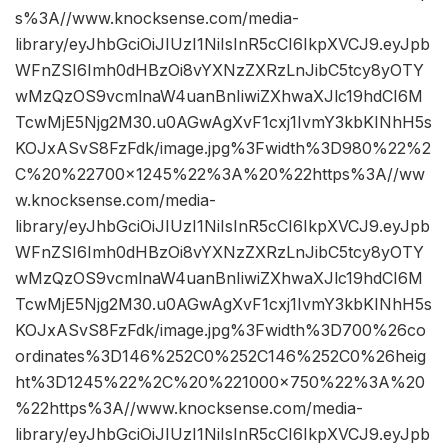
s%3A//www.knocksense.com/media-
library/eyJhbGciOiJIUzI1NiIsInR5cCI6IkpXVCJ9.eyJpb
WFnZSI6Imh0dHBzOi8vYXNzZXRzLnJibC5tcy8yOTY
wMzQzOS9vcmlnaW4uanBnIiwiZXhwaXJlc19hdCI6M
TcwMjE5Njg2M30.u0AGwAgXvF1cxj1IvmY3kbKINhH5s
KOJxASvS8FzFdk/image.jpg%3Fwidth%3D980%22%2
C%20%22700×1245%22%3A%20%22https%3A//ww
w.knocksense.com/media-
library/eyJhbGciOiJIUzI1NiIsInR5cCI6IkpXVCJ9.eyJpb
WFnZSI6Imh0dHBzOi8vYXNzZXRzLnJibC5tcy8yOTY
wMzQzOS9vcmlnaW4uanBnIiwiZXhwaXJlc19hdCI6M
TcwMjE5Njg2M30.u0AGwAgXvF1cxj1IvmY3kbKINhH5s
KOJxASvS8FzFdk/image.jpg%3Fwidth%3D700%26co
ordinates%3D146%252C0%252C146%252C0%26heig
ht%3D1245%22%2C%20%221000×750%22%3A%20
%22https%3A//www.knocksense.com/media-
library/eyJhbGciOiJIUzI1NiIsInR5cCI6IkpXVCJ9.eyJpb