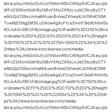
library/eyJhbGciOiJIUzI1NiIsInR5cCI6IkpXVCJ9.eyJpb
WFnZSI6Imh0dHBzOi8vYXNzZXRzLnJibC5tcy8yOTY
wMzQzOS9vcmlnaW4uanBnIiwiZXhwaXJlc19hdCI6M
TcwMjE5Njg2M30.u0AGwAgXvF1cxj1IvmY3kbKINhH5s
KOJxASvS8FzFdk/image.jpg%3Fwidth%3D1245%26co
ordinates%3D0%252C43%252C0%252C44%26height
%3D700%22%2C%20%22750×1000%22%3A%20%2
2https%3A//www.knocksense.com/media-
library/eyJhbGciOiJIUzI1NiIsInR5cCI6IkpXVCJ9.eyJpb
WFnZSI6Imh0dHBzOi8vYXNzZXRzLnJibC5tcy8yOTY
wMzQzOS9vcmlnaW4uanBnIiwiZXhwaXJlc19hdCI6M
TcwMjE5Njg2M30.u0AGwAgXvF1cxj1IvmY3kbKINhH5s
KOJxASvS8FzFdk/image.jpg%3Fwidth%3D750%26co
ordinates%3D111%252C0%252C112%252C0%26height
%3D1000%22%2C%20%22300x%22%3A%20%22htt
ps%3A//www.knocksense.com/media-
library/eyJhbGciOiJIUzI1NiIsInR5cCI6IkpXVCJ9.eyJpb