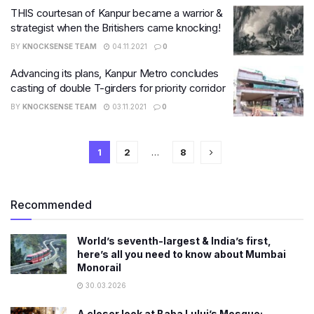
THIS courtesan of Kanpur became a warrior &
strategist when the Britishers came knocking!
BY
KNOCKSENSE TEAM
04.11.2021
0
Advancing its plans, Kanpur Metro concludes
casting of double T-girders for priority corridor
BY
KNOCKSENSE TEAM
03.11.2021
0
1
2
…
8
Recommended
World’s seventh-largest & India’s first,
here’s all you need to know about Mumbai
Monorail
30.03.2026
A closer look at Baba Lului’s Mosque: