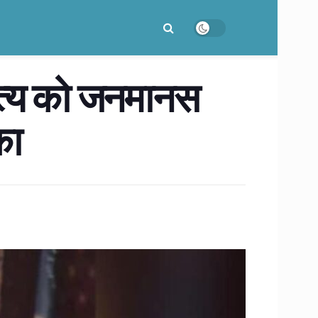
हित्य को जनमानस
का