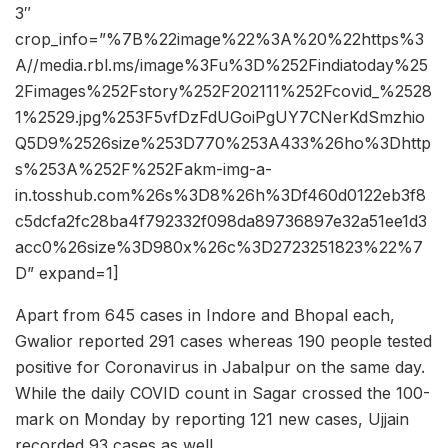
3″
crop_info=”%7B%22image%22%3A%20%22https%3
A//media.rbl.ms/image%3Fu%3D%252Findiatoday%25
2Fimages%252Fstory%252F202111%252Fcovid_%2528
1%2529.jpg%253F5vfDzFdUGoiPgUY7CNerKdSmzhio
Q5D9%2526size%253D770%253A433%26ho%3Dhttp
s%253A%252F%252Fakm-img-a-
in.tosshub.com%26s%3D8%26h%3Df460d0122eb3f8
c5dcfa2fc28ba4f792332f098da89736897e32a51ee1d3
acc0%26size%3D980x%26c%3D2723251823%22%7
D” expand=1]
Apart from 645 cases in Indore and Bhopal each,
Gwalior reported 291 cases whereas 190 people tested
positive for Coronavirus in Jabalpur on the same day.
While the daily COVID count in Sagar crossed the 100-
mark on Monday by reporting 121 new cases, Ujjain
recorded 93 cases as well.