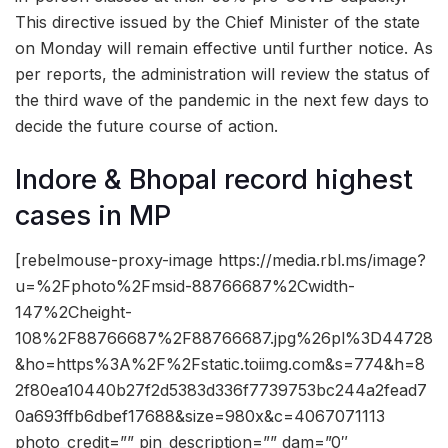
This directive issued by the Chief Minister of the state
on Monday will remain effective until further notice. As
per reports, the administration will review the status of
the third wave of the pandemic in the next few days to
decide the future course of action.
Indore & Bhopal record highest
cases in MP
[rebelmouse-proxy-image https://media.rbl.ms/image?
u=%2Fphoto%2Fmsid-88766687%2Cwidth-
147%2Cheight-
108%2F88766687%2F88766687.jpg%26pl%3D44728
&ho=https%3A%2F%2Fstatic.toiimg.com&s=774&h=8
2f80ea10440b27f2d5383d336f7739753bc244a2fead7
0a693ffb6dbef17688&size=980x&c=4067071113
photo_credit=”” pin_description=”” dam=”0″