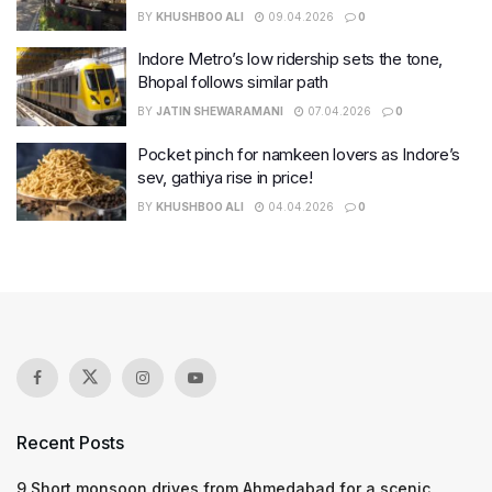
BY
KHUSHBOO ALI
09.04.2026
0
Indore Metro’s low ridership sets the tone,
Bhopal follows similar path
BY
JATIN SHEWARAMANI
07.04.2026
0
Pocket pinch for namkeen lovers as Indore’s
sev, gathiya rise in price!
BY
KHUSHBOO ALI
04.04.2026
0
Recent Posts
9 Short monsoon drives from Ahmedabad for a scenic