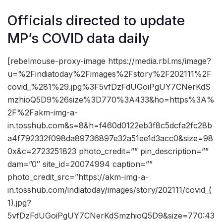
Officials directed to update
MP’s COVID data daily
[rebelmouse-proxy-image https://media.rbl.ms/image?
u=%2Findiatoday%2Fimages%2Fstory%2F202111%2F
covid_%281%29.jpg%3F5vfDzFdUGoiPgUY7CNerKdS
mzhioQ5D9%26size%3D770%3A433&ho=https%3A%
2F%2Fakm-img-a-
in.tosshub.com&s=8&h=f460d0122eb3f8c5dcfa2fc28b
a4f792332f098da89736897e32a51ee1d3acc0&size=98
0x&c=2723251823 photo_credit=”” pin_description=””
dam=”0″ site_id=20074994 caption=””
photo_credit_src=”https://akm-img-a-
in.tosshub.com/indiatoday/images/story/202111/covid_(
1).jpg?
5vfDzFdUGoiPgUY7CNerKdSmzhioQ5D9&size=770:43