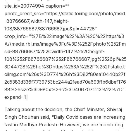
site_id=20074994 caption=””
photo_credit_src=”https://static.toiimg.com/photo/msid
-88766687,width-147,height-
108/88766687/88766687.jpg&pl=44728″
crop_info=”%7B%22image%22%3A%20%22https%3
A//media.rbl.ms/image%3Fu%3D%252Fphoto%252Fm
sid-88766687%252Cwidth-147%252Cheight-
108%252F88766687%252F88766687.jpg%2526pl%25
3D44728%26ho%3Dhttps%253A%252F%252Fstatic.t
oiimg.com%26s%3D774%26h%3D82f80ea10440b27f
2d5383d336f7739753bc244a2fead70a693ffb6dbef176
88%26size%3D980x%26c%3D4067071113%22%7D”
expand=1]
Talking about the decision, the Chief Minister, Shivraj
Singh Chouhan said, “Daily Covid cases are increasing
fast in Madhya Pradesh. However, we are monitoring