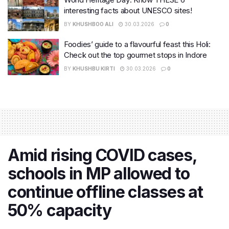
interesting facts about UNESCO sites!
BY
KHUSHBOO ALI
30.03.2026
0
Foodies’ guide to a flavourful feast this Holi:
Check out the top gourmet stops in Indore
BY
KHUSHBU KIRTI
30.03.2026
0
Amid rising COVID cases,
schools in MP allowed to
continue offline classes at
50% capacity