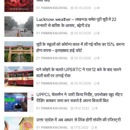
प्लस सेवा
BY
PAWAN KAUSHAL
30.03.2026
0
Lucknow weather – लखनऊ समेत पूरी यूपी में 22
जनवरी से बारिश के आसार, बढ़ेगी ठंड
BY
PAWAN KAUSHAL
30.03.2026
0
यूपी के स्कूलों को कोरोना काल में ली गई फीस का 15% करना
होगा वापस – इलाहाबाद हाई कोर्ट
BY
PAWAN KAUSHAL
30.03.2026
0
घने कोहरे के चलते UPSRTC ने रात 12 बजे के बाद चलने
वाली बसों पर लगाई रोक
BY
PAWAN KAUSHAL
30.03.2026
0
UPPCL चेयरमैन ने जारी किया निर्देश, उपभोक्ता खुद मीटर
रीडिंग बताकर जमा कर सकते है अपना बिजली बिल
BY
PAWAN KAUSHAL
19.12.2022
0
उत्तर प्रदेश में अब आधार से लिंक होगी संपत्ति की रजिस्ट्री
BY
PAWAN KAUSHAL
17.12.2022
0