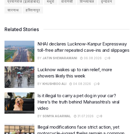
प्रयागराज (इलाहाबाद)
मथुरा
वाराणसी
विन्ध्याचल
वृन्दावन
सारनाथ
हस्तिनापुर
Related Stories
NHAI declares Lucknow-Kanpur Expressway
toll-free after repeated cave-ins and slippages
BY
JATIN SHEWARAMANI
06.08.2026
0
Lucknow wakes up to rain relief, more
showers likely this week
BY
KHUSHBOO ALI
04.08.2026
0
Is it illegal to carry a pet dog in your car?
Here’s the truth behind Maharashtra’s viral
video
BY
SOMYA AGARWAL
31.07.2026
0
Illegal modifications face strict action, yet
motorcycle-jugaad thelas remain a common