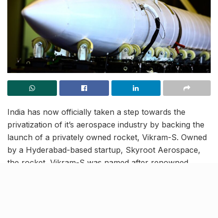
India has now officially taken a step towards the
privatization of it’s aerospace industry by backing the
launch of a privately owned rocket, Vikram-S. Owned
by a Hyderabad-based startup, Skyroot Aerospace,
the rocket, Vikram-S was named after renowned
astronomer and physicist Vikram Sarabhai and was
launched under the ‘Prarambh’ mission of the Indian
Space Program.