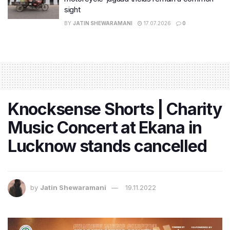
sight
BY
JATIN SHEWARAMANI
17.07.2026
0
Knocksense Shorts | Charity
Music Concert at Ekana in
Lucknow stands cancelled
by
Jatin Shewaramani
19.11.2022