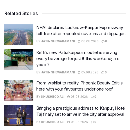
Related Stories
NHAI declares Lucknow-Kanpur Expressway
toll-free after repeated cave-ins and slippages
BY
JATIN SHEWARAMANI
06.08.2026
0
Keffi’s new Patrakarpuram outlet is serving
every beverage for just ₹8 this weekend; are
you in?
BY
JATIN SHEWARAMANI
05.08.2026
0
From wishlist to reality, Phoenix Beauty Edit is
here with your favourites under one roof
BY
KHUSHBOO ALI
05.08.2026
0
Bringing a prestigious address to Kanpur, Hotel
Taj finally set to arrive in the city after approval
BY
KHUSHBOO ALI
05.08.2026
0