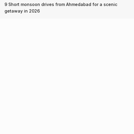
9 Short monsoon drives from Ahmedabad for a scenic
getaway in 2026
7 legacy crafts from Ahmedabad that showcase the city’s
timeless artistry
Kim Kardashian’s SKIMS enters India market via exclusive
retail agreement with Reliance Brands Limited
Recent Posts
9 Short monsoon drives from Ahmedabad for a scenic
getaway in 2026
07.08.2026
7 legacy crafts from Ahmedabad that showcase the city’s
timeless artistry
06.08.2026
Kim Kardashian’s SKIMS enters India market via exclusive
retail agreement with Reliance Brands Limited
06.08.2026