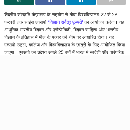
केंद्रीय संस्कृति मंत्रालय के सहयोग से गोवा विश्वविद्यालय 22 से 28
फरवरी तक साइंस एक्सपो
‘विज्ञान सर्वत्र पूज्यते’
का आयोजन करेगा। यह
आधुनिक भारतीय विज्ञान और प्रौद्योगिकी, विज्ञान साहित्य और भारतीय
विज्ञान के इतिहास में मील के पत्थर की थीम पर आधारित होगा। यह
एक्सपो स्कूल, कॉलेज और विश्वविद्यालय के छात्रों के लिए आयोजित किया
जाएगा। एक्सपो का उद्देश्य अगले 25 वर्षों में भारत में स्वदेशी और पारंपरिक
आविष्कारों और नवाचारों को अपनाना, प्रौद्योगिकी में विकास को लक्षित
करना होगा।
छात्रों के लिए आयोजित की जाएंगी कई
प्रतियोगिताएं
[rebelmouse-image 29394207 is_animated_gif=false
crop_info=”%7B%22image%22%3A%20%22https%3
A//assets.rbl.ms/29394207/origin.png%22%2C%20%2
2thumbnails%22%3A%20%7B%22origin%22%3A%20